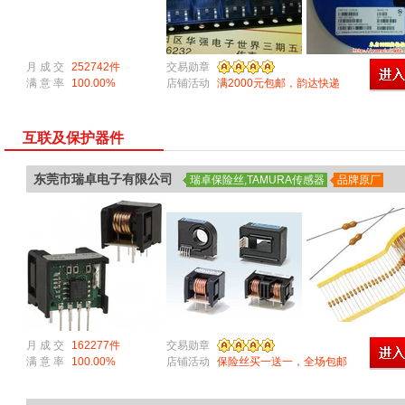
月 成 交
252742件
交易勋章
满 意 率
100.00%
店铺活动
满2000元包邮，韵达快递
互联及保护器件
东莞市瑞卓电子有限公司
瑞卓保险丝,TAMURA传感器
品牌原厂
月 成 交
162277件
交易勋章
满 意 率
100.00%
店铺活动
保险丝买一送一，全场包邮