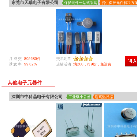
东莞市天瑞电子有限公司
保护元件一站式采购
提供保护元件解决方
月 成 交
805680件
交易勋章
满 意 率
99.82%
店铺活动
满200，打9折，免运费
其他电子元器件
深圳市中科晶电子有限公司
工业级小公差
耐高温晶振