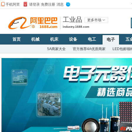
工业品
更多市场
industry.1688.com
首页
机械
机床
设备
电工
五
电子
5A商家大全
官方推荐4A优质商家
LED包邮领