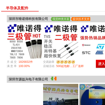
半导体及配件
深圳市唯诺得科技有限公司
现货种类丰富
提供技术支持
月 成 交
1826832件
交易勋章
满 意 率
100.00%
店铺活动
500起包邮，工厂送样
深圳市源益兴电子有限公司