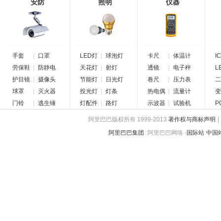
安防
照明
仪器
手套
|
口罩
LED灯
|
球泡灯
卡尺
|
体温计
IC
劳保鞋
|
防静电
天花灯
|
射灯
透镜
|
电子秤
L
护目镜
|
摄像头
节能灯
|
日光灯
卷尺
|
压力表
二
球罩
|
灭火器
投光灯
|
灯条
热电偶
|
流量计
变
门铃
|
逃生锤
灯配件
|
路灯
示波器
|
试验机
P
阿里巴巴版权所有 1999-2013
著作权与商标声明
|
阿里巴巴集团
:
阿里巴巴网络 -
国际站
中国