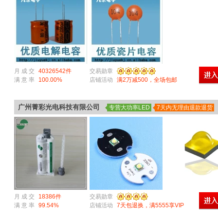
月 成 交
40326542件
交易勋章
满 意 率
100.00%
店铺活动
满2万减500，全场包邮
广州菁彩光电科技有限公司
专营大功率LED
7天内无理由退款退货
月 成 交
18386件
交易勋章
满 意 率
99.54%
店铺活动
7天包退换，满5555享VIP