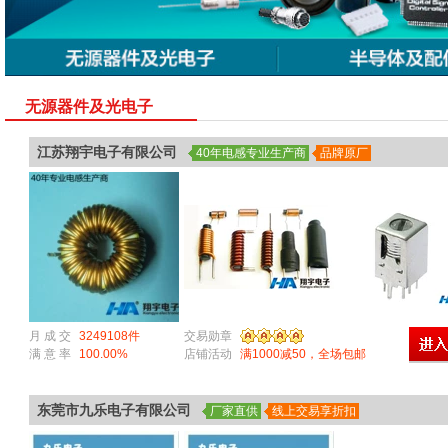
无源器件及光电子
江苏翔宇电子有限公司
40年电感专业生产商
品牌原厂
月 成 交
3249108件
交易勋章
满 意 率
100.00%
店铺活动
满1000减50，全场包邮
东莞市九乐电子有限公司
厂家直供
线上交易享折扣