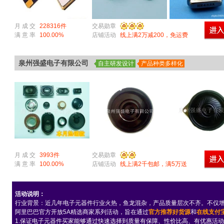
月 成 交
228316件
交易勋章
满 意 率
100.00%
店铺活动
线上满2万减200，免运费
泉州强盛电子有限公司
自主研发设计
产品种类多样化
月 成 交
3993件
交易勋章
满 意 率
100.00%
店铺活动
线上满2千包邮，满5万送
IPAD
活动说明：
行业背景：近几年电子元器件行业火热，鱼龙混杂，产品质量层次不齐。不仅
阿里巴巴官方开放5A精选商家系列活动，旨在通过
官方推荐好货源
和
在线支付
1.保证电子元器件买家能够通过快速选择到质量有保障、性价比高、有优惠活