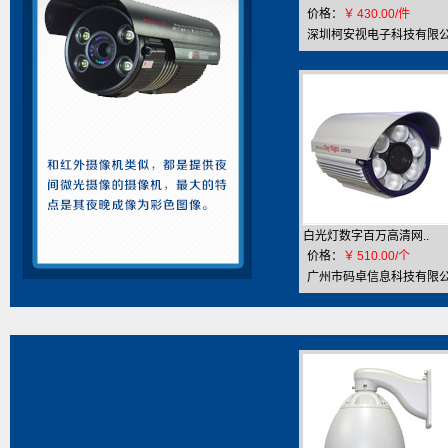
价格：
￥
430.00/件
深圳柯安视电子科技有限
司
白光灯数字百万高清网..
价格：
￥
510.00/个
广州市码卓信息科技有限
司